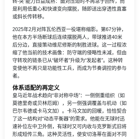
转-突”能力日益成熟：面对压迫时不再急于回传，而
是利用低重心和快速变向摆脱，随即送出穿透性直塞
或斜长传转移。
2025年2月对阵瓦伦西亚一役堪称缩影。第67分钟，
他在本方半场断球后连续摆脱两人，带球推进40米
后分边，直接策动维尼修斯的制胜进球。这一过程浓
缩了他当前的技术画像：防守端的侵略性未减，但由
守转攻的链条已从“破坏者”升级为“发起者”。这种转
变使他不再只是功能性工兵，而成为节奏调控的参与
者。
体系适配的再定义
皇马近年战术趋向“非对称中场”：一侧侧重组织（如
莫德里奇或贝林厄姆），另一侧强调覆盖与机动（如
巴尔韦德或卡马文加）。卡马文加的回暖，恰恰契合
了这一结构对“动态平衡器”的需求。他能在无球时迅
速补位左中卫外侧，有球时又可内收与克罗斯式旧将
形成短传三角。这种灵活性，使安切洛蒂在面对不同