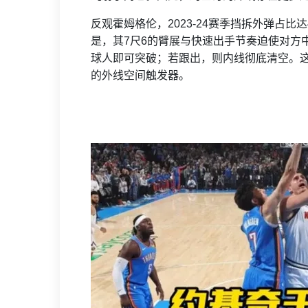
反观霍姆格伦，2023-24赛季挡拆外弹占比达
是，其7尺6的臂展与快速出手节奏迫使对方
球人即可突破；若跟出，则内线彻底清空。这
的外线空间触发器。