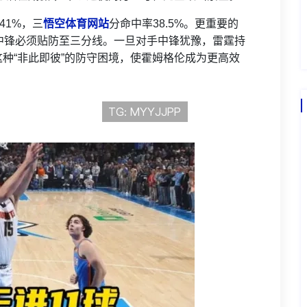
41%，三
悟空体育网站
分命中率38.5%。更重要的
中锋必须贴防至三分线。一旦对手中锋犹豫，雷霆持
种“非此即彼”的防守困境，使霍姆格伦成为更高效