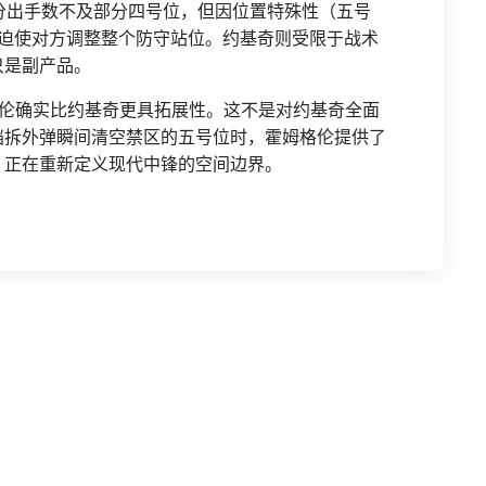
分出手数不及部分四号位，但因位置特殊性（五号
能迫使对方调整整个防守站位。约基奇则受限于战术
只是副产品。
格伦确实比约基奇更具拓展性。这不是对约基奇全面
挡拆外弹瞬间清空禁区的五号位时，霍姆格伦提供了
，正在重新定义现代中锋的空间边界。