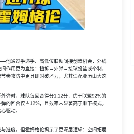
——他通过手递手、高低位联动间接创造机会，外线
空间作用更为直接：挡拆→外弹→接球投篮或牵制，
快节奏攻防中更具即时破坏力，尤其适配亚历山大这
弹时，球队每回合得分1.12分，优于联盟92%的
弹的回合仅占12%，且效率未显著高于顺下模式。
核心驱动。
量与准度，但霍姆格伦揭示了更深层逻辑：空间拓展