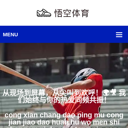
我
个性定制，独一无二！🎨👟 用你的
事，打造专属运动装备！
ge xing ding zhi du yi wu er yong
de gu shi da zao zhuan shu yun d