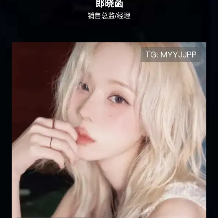
郎晓菡
销售总监/经理