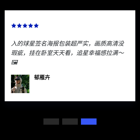
严实，画质高清没
现场看 F1 赛车比赛才知
追星幸福感拉满～
情！引擎轰鸣震得人热血
过的瞬间鸡皮疙瘩都起来了！
彭绿春