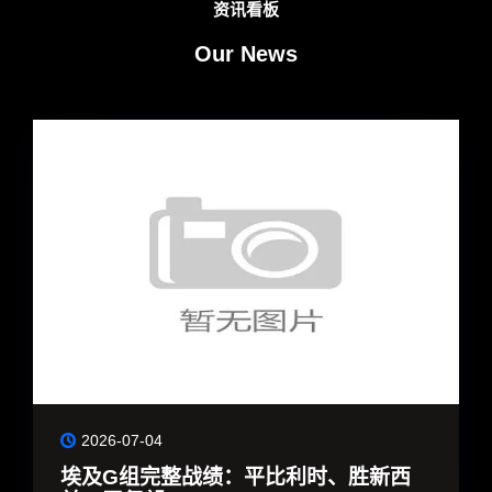
资讯看板
Our News
2026-06-29
摩洛哥1-0苏格兰战
胜负
摩洛哥1-0苏格兰：赛
雄狮昂首晋级 在2026
对决中，摩洛哥凭借前锋
电进球，以1-0力克苏
线名额，更成为本...
阅读
绩：平比利时、胜新西