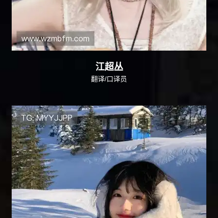
江超丛
翻译/口译员